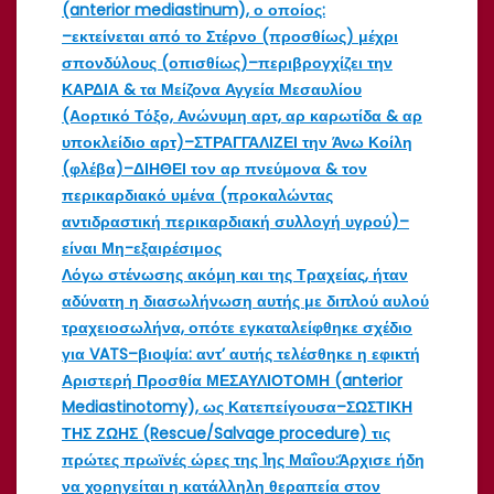
(anterior mediastinum), ο οποίος:
–εκτείνεται από το Στέρνο (προσθίως) μέχρι
σπονδύλους (οπισθίως)–περιβρογχίζει την
ΚΑΡΔΙΑ & τα Μείζονα Αγγεία Μεσαυλίου
(Αορτικό Τόξο, Ανώνυμη αρτ, αρ καρωτίδα & αρ
υποκλείδιο αρτ)–ΣΤΡΑΓΓΑΛΙΖΕΙ την Άνω Κοίλη
(φλέβα)–ΔΙΗΘΕΙ τον αρ πνεύμονα & τον
περικαρδιακό υμένα (προκαλώντας
αντιδραστική περικαρδιακή συλλογή υγρού)–
είναι Μη-εξαιρέσιμος
Λόγω στένωσης ακόμη και της Τραχείας, ήταν
αδύνατη η διασωλήνωση αυτής με διπλού αυλού
τραχειοσωλήνα, οπότε εγκαταλείφθηκε σχέδιο
για VATS–βιοψία: αντ’ αυτής τελέσθηκε η εφικτή
Αριστερή Προσθία ΜΕΣΑΥΛΙΟΤΟΜΗ (anterior
Mediastinotomy), ως Κατεπείγουσα–ΣΩΣΤΙΚΗ
ΤΗΣ ΖΩΗΣ (Rescue/Salvage procedure) τις
πρώτες πρωϊνές ώρες της 1ης Μαΐου:Άρχισε ήδη
να χορηγείται η κατάλληλη θεραπεία στον