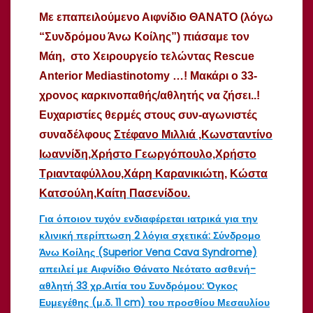
Με επαπειλούμενο Αιφνίδιο ΘΑΝΑΤΟ (λόγω
“Συνδρόμου Άνω Κοίλης”) πιάσαμε τον
Μάη, στο Χειρουργείο τελώντας Rescue
Anterior Mediastinotomy …! Μακάρι ο 33-
χρονος καρκινοπαθής/αθλητής να ζήσει..!
Ευχαριστίες θερμές στους συν-αγωνιστές
συναδέλφους
Στέφανο Μιλλιά ,Κωνσταντίνο
Ιωαννίδη,Χρήστο Γεωργόπουλο,Χρήστο
Τριανταφύλλου,Χάρ
η Καρανικιώτη
,
Κώστα
Κατσούλη
,
Kαίτη Πασενίδου.
Για όποιον τυχόν ενδιαφέρεται ιατρικά για την
κλινική περίπτωση 2 λόγια σχετικά: Σύνδρομο
Άνω Κοίλης (Superior Vena Cava Syndrome)
απειλεί με Αιφνίδιο Θάνατο Νεότατο ασθενή-
αθλητή 33 χρ.Αιτία του Συνδρόμου: Όγκος
Ευμεγέθης (μ.δ. 11 cm) του προσθίου Μεσαυλίου