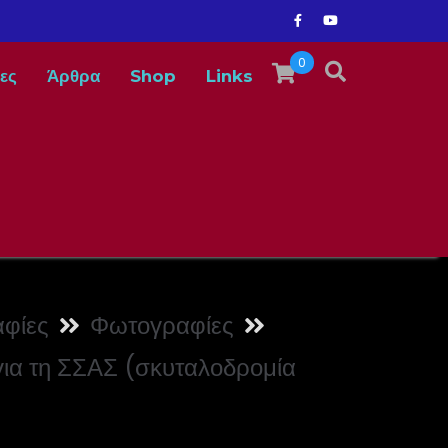
0
ες
Άρθρα
Shop
Links
φίες
Φωτογραφίες
για τη ΣΣΑΣ (σκυταλοδρομία