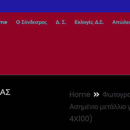
me
O Σύνδεσμος
Δ. Σ.
Εκλογές Δ.Σ.
Απώλει
ΣΑΣ
Home
Φωτογρα
Ασημένιο μετάλλιο 
4Χ100)