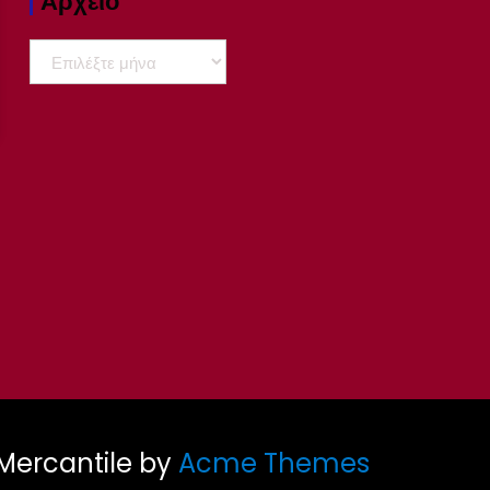
Αρχειο
Αρχειο
Mercantile by
Acme Themes