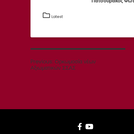
Πατσουράκος Φώ
Latest
Πλοήγηση
άρθρων
Previous
Previous:
Ορκωμοσία νέων
post:
Αξιωματικών ΣΣΑΣ