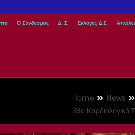
me
O Σύνδεσμος
Δ. Σ.
Εκλογές Δ.Σ.
Απώλει
Home
News
38ο Καρδιολογικό 