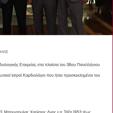
ΥΛΟΣ
ιολογικής Εταιρείας στα πλαίσια του 38ου Πανελλήνιου
ιωτικοί Ιατροί Καρδιολόγοι που ήταν προσκεκλημένοι του
73, Μπουντουλας Χαρίσιος Λγος ε.α. Τάξη 1953 τέως