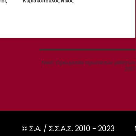
τιος Κυριακόπουλος Νίκος
Next
Next:
Ορκωμοσία πρωτοετών μαθητών
post:
2017
© Σ.Α. / Σ.Σ.Α.Σ. 2010 - 2023