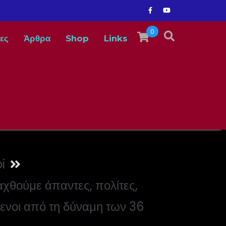
0
ες
Άρθρα
Shop
Links
i
αχθούμε άπαντες, πολίτες,
μενοι από τη δύναμη των 36