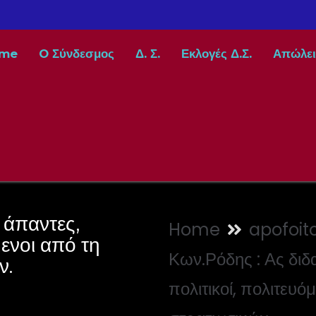
me
O Σύνδεσμος
Δ. Σ.
Εκλογές Δ.Σ.
Απώλει
 άπαντες,
Home
apofoito
μενοι από τη
Κων.Ρόδης : Ας διδ
ν.
πολιτικοί, πολιτευό