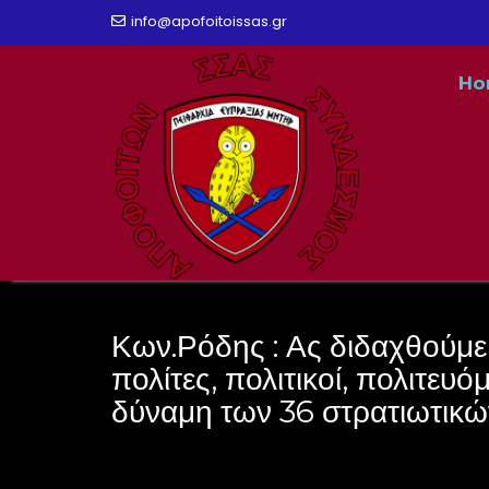
Skip
info@apofoitoissas.gr
to
Ho
content
Κων.Ρόδης : Ας διδαχθούμε
πολίτες, πολιτικοί, πολιτευό
δύναμη των 36 στρατιωτικώ