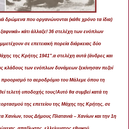
κά δρώμενα που οργανώνονται (κάθε χρόνο τα ίδια)
«ξαφνικά» κάτι άλλαξε! 36 στελέχη των ενόπλων
μετέχουν σε επετειακή πορεία διάρκειας δύο
άχης της Κρήτης 1941″.α στελέχη αυτά (άνδρες και
εις κλάδους των ενόπλων δυνάμεων ξεκίνησαν πεζοί
ό προορισμό το αεροδρόμι
ο του Μάλεμε όπου τη
εί τελετή υποδοχής τους!Αυτό θα συμβεί κατά τη
εορτασμού της επετείου της Μάχης της Κρήτης, σε
α Χανίων, τους Δήμους Πλατανιά – Χανίων και την 1η
ώχειας, απαξίωσης, ελλείμματος εθνικού