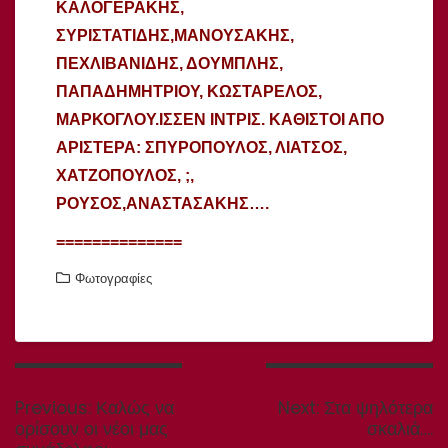
ΚΑΛΟΓΕΡΑΚΗΣ,
ΣΥΡΙΣΤΑΤΙΔΗΣ,ΜΑΝΟΥΣΑΚΗΣ,
ΠΕΧΛΙΒΑΝΙΔΗΣ, ΔΟΥΜΠΛΗΣ,
ΠΑΠΑΔΗΜΗΤΡΙΟΥ, ΚΩΣΤΑΡΕΛΟΣ,
ΜΑΡΚΟΓΛΟΥ.
ΙΣΣΕΝ ΙΝΤΡΙΣ
. ΚΑΘΙΣΤΟΙ ΑΠΟ
ΑΡΙΣΤΕΡΑ: ΣΠΥΡΟΠΟΥΛΟΣ, ΛΙΑΤΣΟΣ,
ΧΑΤΖΟΠΟΥΛΟΣ, ;,
ΡΟΥΣΟΣ,ΑΝΑΣΤΑΣΑΚΗΣ….
==============
Φωτογραφίες
Πλοήγηση
άρθρων
Previous
Next
Previous:
Καλώς να
Next:
Στα ψηλότερα
post:
post:
ορίσουν οι νέοι μας
σκαλιά….