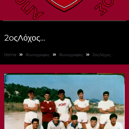
2oςΛόχος…
Home
Φωτογραφίες
Φωτογραφίες
2oςΛόχος…