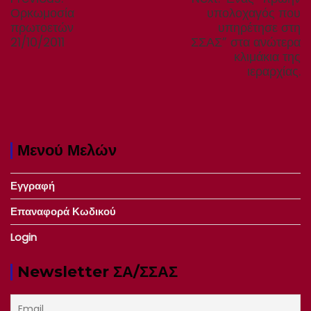
post:
post:
Ορκωμοσία
υπολοχαγός που
πρωτοετών
υπηρέτησε στη
21/10/2011
ΣΣΑΣ” στα ανώτερα
κλιμάκια της
ιεραρχίας.
Μενού Μελών
Εγγραφή
Επαναφορά Κωδικού
Login
Newsletter ΣΑ/ΣΣΑΣ