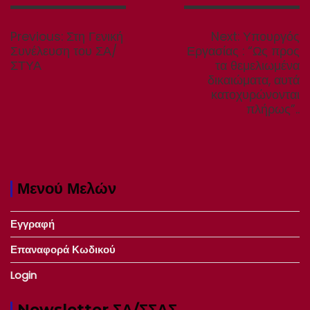
Πλοήγηση
άρθρων
Previous
Next
Previous:
Στη Γενική
Next:
Υπουργός
post:
post:
Συνέλευση του ΣΑ/
Εργασίας : “Ως προς
ΣΤΥΑ
τα θεμελιωμένα
δικαιώματα, αυτά
κατοχυρώνονται
πλήρως”..
Μενού Μελών
Εγγραφή
Επαναφορά Κωδικού
Login
Newsletter ΣΑ/ΣΣΑΣ