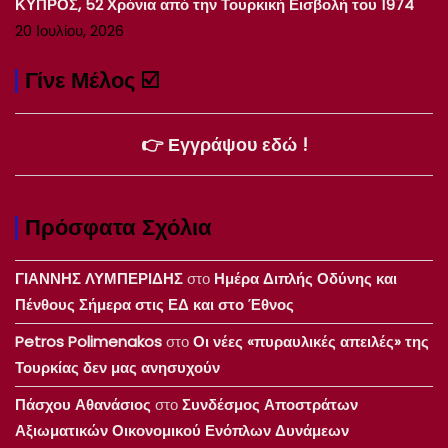
ΚΥΠΡΟΣ, 52 Χρόνια από την Τουρκική Εισβολή του 1974
20 Ιουλίου, 2026
Γίνε Μέλος ☑️
👉 Εγγράψου εδώ !
Πρόσφατα Σχόλια
ΓΙΑΝΝΗΣ ΛΥΜΠΕΡΙΔΗΣ
στο
Ημέρα Διπλής Οδύνης και
Πένθους Σήμερα στις ΕΔ και στο Έθνος
Petros Polimenakos
στο
Οι νέες «πυραυλικές απειλές» της
Τουρκίας δεν μας ανησυχούν
Πάσχου Αθανάσιος
στο
Συνδέσμος Αποστράτων
Αξιωματικών Οικονομικού Ενόπλων Δυνάμεων