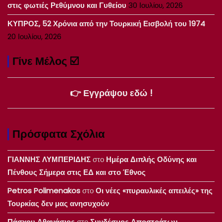
στις φωτιές Ρεθύμνου και Γυθείου
30 Ιουλίου, 2026
ΚΥΠΡΟΣ, 52 Χρόνια από την Τουρκική Εισβολή του 1974
20 Ιουλίου, 2026
Γίνε Μέλος ☑️
👉 Εγγράψου εδώ !
Πρόσφατα Σχόλια
ΓΙΑΝΝΗΣ ΛΥΜΠΕΡΙΔΗΣ
στο
Ημέρα Διπλής Οδύνης και
Πένθους Σήμερα στις ΕΔ και στο Έθνος
Petros Polimenakos
στο
Οι νέες «πυραυλικές απειλές» της
Τουρκίας δεν μας ανησυχούν
Πάσχου Αθανάσιος
στο
Συνδέσμος Αποστράτων