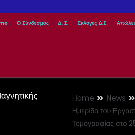
me
O Σύνδεσμος
Δ. Σ.
Εκλογές Δ.Σ.
Απώλει
Μαγνητικής
Home
News
Ημερίδα του Εργασ
Τομογραφίας στο 2