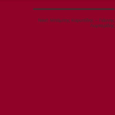
Next
Next:
Μπάμπης Καρυπίδης – Γιάννης
post:
Λυμπερίδης