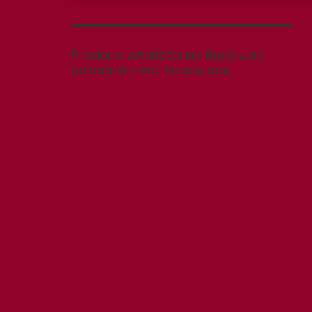
Πλοήγηση
άρθρων
Previous
Previous:
Απαιτείται και θεμελιωση
post:
συνταξιοδοτικού δικαιώματος