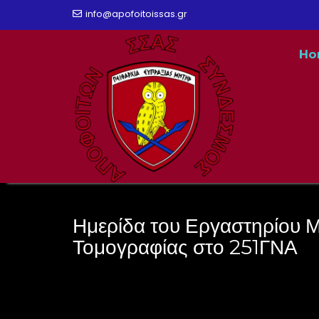
Skip
info@apofoitoissas.gr
to
Ho
content
Ημερίδα του Εργαστηρίου 
Τομογραφίας στο 251ΓΝΑ