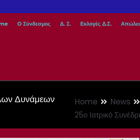
me
O Σύνδεσμος
Δ. Σ.
Εκλογές Δ.Σ.
Απώλει
πλων Δυνάμεων
Home
News
25ο Ιατρικό Συνέδ