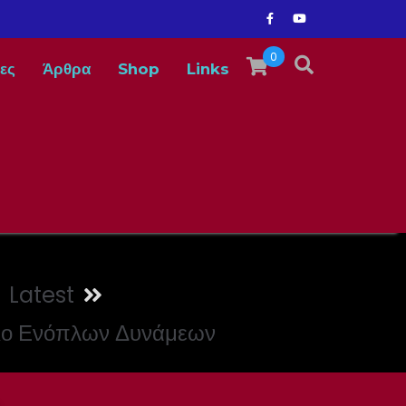
0
ες
Άρθρα
Shop
Links
Latest
ριο Ενόπλων Δυνάμεων