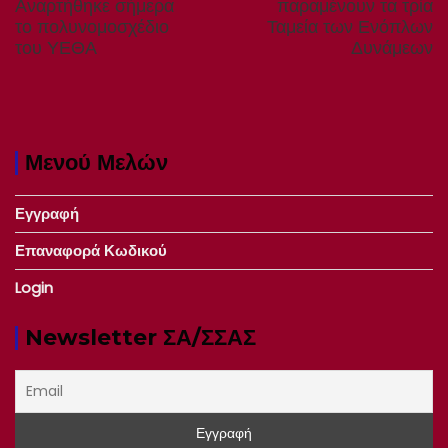
post:
post:
Αναρτήθηκε σήμερα
παραμένουν τα τρία
το πολυνομοσχέδιο
Ταμεία των Ενόπλων
του ΥΕΘΑ
Δυνάμεων
Μενού Μελών
Εγγραφή
Επαναφορά Κωδικού
Login
Newsletter ΣΑ/ΣΣΑΣ