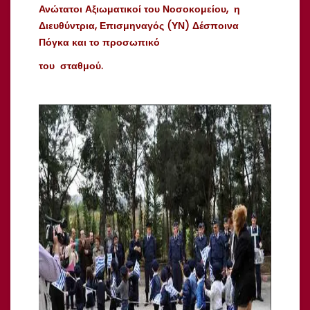
Ανώτατοι
Αξιωματικοί
του
Νοσοκομείου
, η
Διευθύντρια
,
Επισμηναγός
(
ΥΝ
)
Δέσποινα
Πόγκα
και
το
προσωπικό
του
σταθμού
.