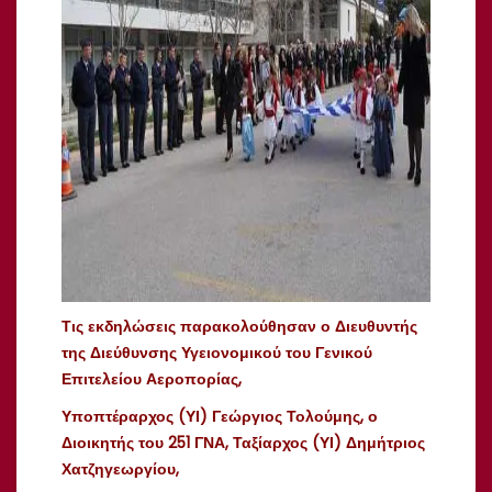
Τις
εκδηλώσεις
παρακολούθησαν
ο
Διευθυντής
της
Διεύθυνσης
Υγειονομικού
του
Γενικού
Επιτελείου
Αεροπορίας
,
Υποπτέραρχος
(
ΥΙ
)
Γεώργιος
Τολούμης
, ο
Διοικητής
του 251 ΓΝΑ,
Ταξίαρχος
(
ΥΙ
)
Δημήτριος
Χατζηγεωργίου
,