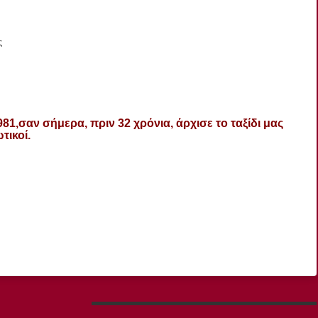
ς
981,σ
αν σήμερα, πριν 32 χρόνια, άρχισε το ταξίδι μας
τικοί.