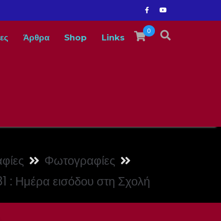
0
ες
Άρθρα
Shop
Links
φίες
Φωτογραφίες
1 : Ημέρα εισόδου στη Σχολή