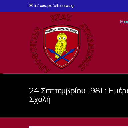
Skip
info@apofoitoissas.gr
to
Ho
content
24 Σεπτεμβρίου 1981 : Ημέρ
Σχολή