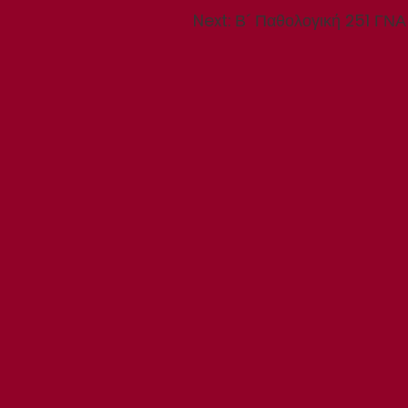
Next
Next:
Β´ Παθολογική 251 ΓΝΑ
post: