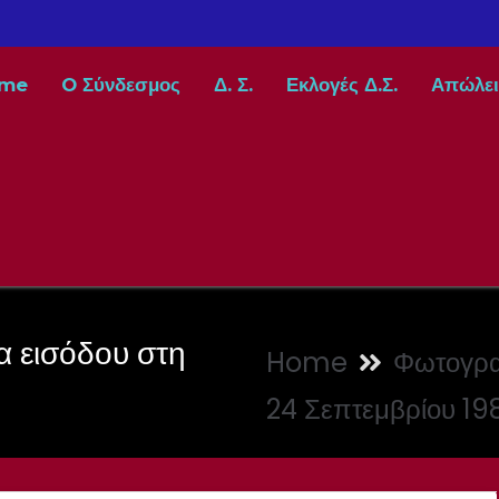
me
O Σύνδεσμος
Δ. Σ.
Εκλογές Δ.Σ.
Απώλει
α εισόδου στη
Home
Φωτογρα
24 Σεπτεμβρίου 198