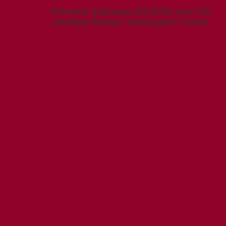
άρθρων
Previous
Previous:
Επίσκεψη ΑΝΥΕΘΑ στην 441
post:
Αποθήκη Βάσεως Υγειονομικού Υλικού