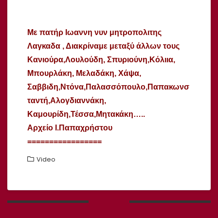
Με
πατήρ
Ιωαννη νυν μητροπολιτης
Λαγκαδα
, Δι
ακρίναμε μεταξύ άλλων τους
Κανιούρα,Λουλούδη, Σπυριούνη,Κόλιια,
Μπουρλάκη, Μελαδάκη, Χάψα,
Σαββιδη,Ντόνα,Παλασσόπουλο,Παπακωνσ
ταντή,Αλογδιαννάκη,
Καμουρίδη,Τέσσα,Μητακάκη…..
Αρχείο Ι.Παπαχρήστου
=================
Video
Πλοήγηση
άρθρων