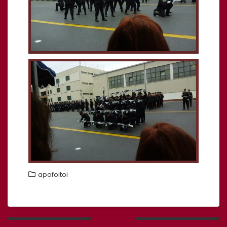
apofoitoi
Πλοήγηση