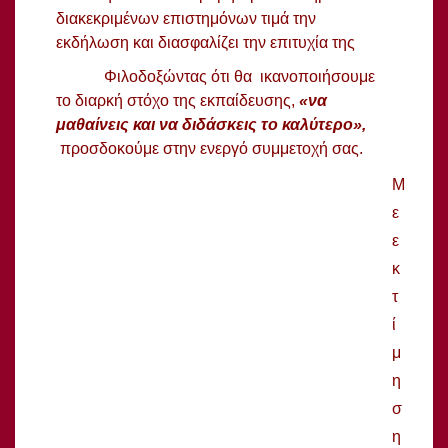
διακεκριμένων επιστημόνων τιμά την
εκδήλωση και διασφαλίζει την επιτυχία της
Φιλοδοξώντας ότι θα ικανοποιήσουμε
το διαρκή στόχο της εκπαίδευσης,
«να
μαθαίνεις και να διδάσκεις το καλύτερο»,
προσδοκούμε στην ενεργό συμμετοχή σας.
Μ
ε
ε
κ
τ
ί
μ
η
σ
η