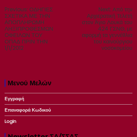
άρθρων
Previous
Next
Previous:
ΟΔΗΓΙΕΣ
Next:
Από την
post:
post:
ΣΧΕΤΙΚΑ ΜΕ ΤΗΝ
Αρχιερατική Τελετή
ΑΠΟΠΛΗΡΩΜΗ
στον Άγιο Λουκά του
ΛΗΞΙΠΡΟΘΕΣΜΩΝ
424 ΓΣΝΘ, με
OΦΕΙΛΩΝ ΤΟΥ
αφορμή τα γεννέθλια
ΟΠΑΔ ΠΡΙΝ ΤΗΝ
του καινούργιου
1/1/2012
νοσοκομείου
Μενού Μελών
Εγγραφή
Επαναφορά Κωδικού
Login
Newsletter ΣΑ/ΣΣΑΣ