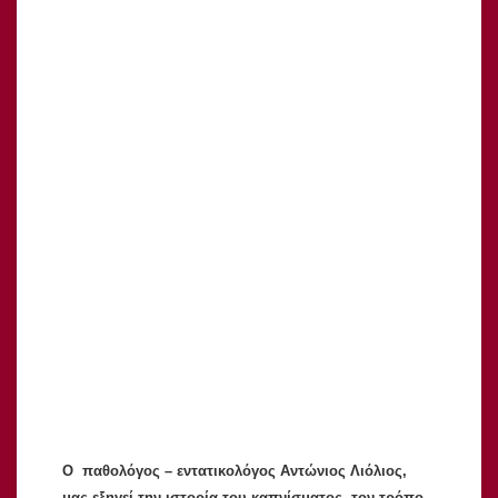
Ο παθολόγος – εντατικολόγος Αντώνιος Λιόλιος,
μας εξηγεί την ιστορία του καπνίσματος, τον τρόπο