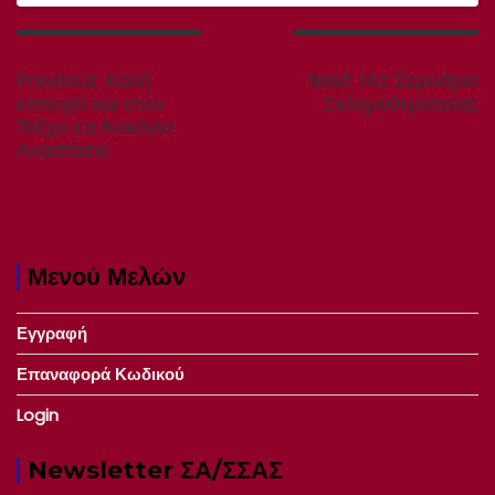
Πλοήγηση
άρθρων
Previous
Next
Previous:
Καλή
Next:
14ο Σεμινάριο
post:
post:
επιτυχία και στον
Σκληροθεραπείας
Ταξχο ε.α Κοκόγια
Αναστάσιο
Μενού Μελών
Εγγραφή
Επαναφορά Κωδικού
Login
Newsletter ΣΑ/ΣΣΑΣ