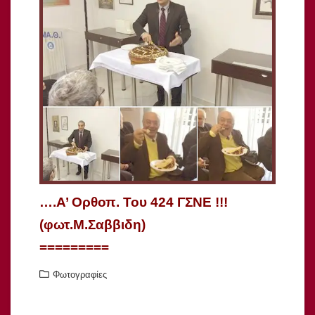
….Α’ Ορθοπ. Του 424 ΓΣΝΕ !!!
(φωτ.Μ.Σαββιδη)
=========
Φωτογραφίες