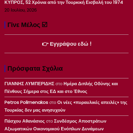
ΚΥΠΡΟΣ, 52 Χρόνια από την Τουρκική Εισβολή του 1974
20 Ιουλίου, 2026
Γίνε Μέλος ☑️
👉 Εγγράψου εδώ !
Πρόσφατα Σχόλια
ΓΙΑΝΝΗΣ ΛΥΜΠΕΡΙΔΗΣ
στο
Ημέρα Διπλής Οδύνης και
Πένθους Σήμερα στις ΕΔ και στο Έθνος
Petros Polimenakos
στο
Οι νέες «πυραυλικές απειλές» της
Τουρκίας δεν μας ανησυχούν
Πάσχου Αθανάσιος
στο
Συνδέσμος Αποστράτων
Αξιωματικών Οικονομικού Ενόπλων Δυνάμεων