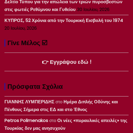
Δελτίο Τύπου για την απώλεια των τριών πυροσβεστών
στις φωτιές Ρεθύμνου και Γυθείου
30 Ιουλίου, 2026
ΚΥΠΡΟΣ, 52 Χρόνια από την Τουρκική Εισβολή του 1974
20 Ιουλίου, 2026
Γίνε Μέλος ☑️
👉 Εγγράψου εδώ !
Πρόσφατα Σχόλια
ΓΙΑΝΝΗΣ ΛΥΜΠΕΡΙΔΗΣ
στο
Ημέρα Διπλής Οδύνης και
Πένθους Σήμερα στις ΕΔ και στο Έθνος
Petros Polimenakos
στο
Οι νέες «πυραυλικές απειλές» της
Τουρκίας δεν μας ανησυχούν