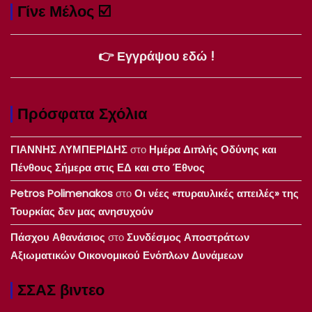
Γίνε Μέλος ☑️
👉 Εγγράψου εδώ !
Πρόσφατα Σχόλια
ΓΙΑΝΝΗΣ ΛΥΜΠΕΡΙΔΗΣ
στο
Ημέρα Διπλής Οδύνης και
Πένθους Σήμερα στις ΕΔ και στο Έθνος
Petros Polimenakos
στο
Οι νέες «πυραυλικές απειλές» της
Τουρκίας δεν μας ανησυχούν
Πάσχου Αθανάσιος
στο
Συνδέσμος Αποστράτων
Αξιωματικών Οικονομικού Ενόπλων Δυνάμεων
ΣΣΑΣ βιντεο