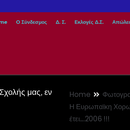
me
O Σύνδεσμος
Δ. Σ.
Εκλογές Δ.Σ.
Απώλει
χολής μας, εν
Home
Φωτογρα
Η Ευρωπαϊκη Χορωδ
έτει….2006 !!!