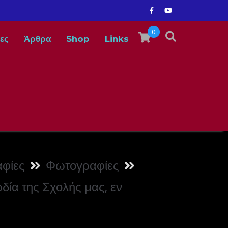
0
ες
Άρθρα
Shop
Links
φίες
Φωτογραφίες
ία της Σχολής μας, εν