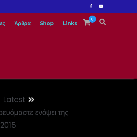
0
ες
Άρθρα
Shop
Links
Latest
ορευόμαστε ενόψει της
 2015