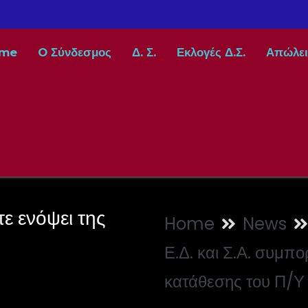
me
O Σύνδεσμος
Δ. Σ.
Εκλογές Δ.Σ.
Απώλει
τε ενόψει της
Home
News
Ε.Δ. και Σ.Α. συμπ
κατάθεσης του Π/Υ