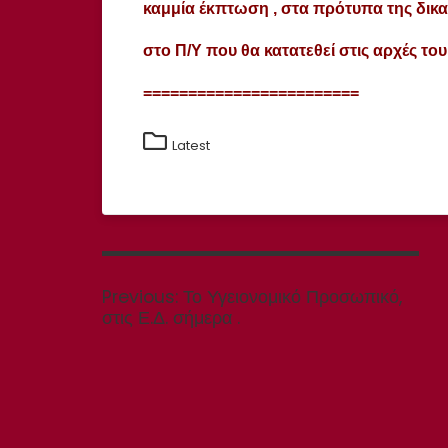
καμμία έκπτωση , στα πρότυπα της δι
στο Π/Υ που θα κατατεθεί στις αρχές το
========================
Latest
Πλοήγηση
άρθρων
Previous
Previous:
Το Υγειονομικό Προσωπικό,
post:
στις Ε.Δ. σήμερα .