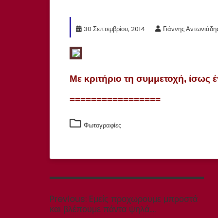
30 Σεπτεμβρίου, 2014
Γιάννης Αντωνιάδη
Με κριτήριο τη συμμετοχή, ίσως 
=================
Φωτογραφίες
Πλοήγηση
άρθρων
Previous
Previous:
Eμείς προχωρουμε μπροστά
post:
και βλέπουμε πάντα ψηλά….