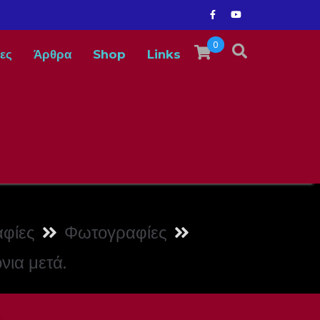
0
ες
Άρθρα
Shop
Links
φίες
Φωτογραφίες
νια μετά.