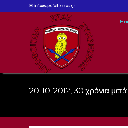
Skip
info@apofoitoissas.gr
to
Ho
content
20-10-2012, 30 χρόνια μετά