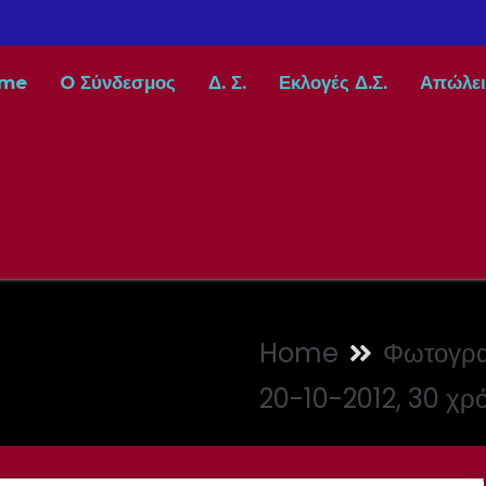
me
O Σύνδεσμος
Δ. Σ.
Εκλογές Δ.Σ.
Απώλει
.
Home
Φωτογρα
20-10-2012, 30 χρό