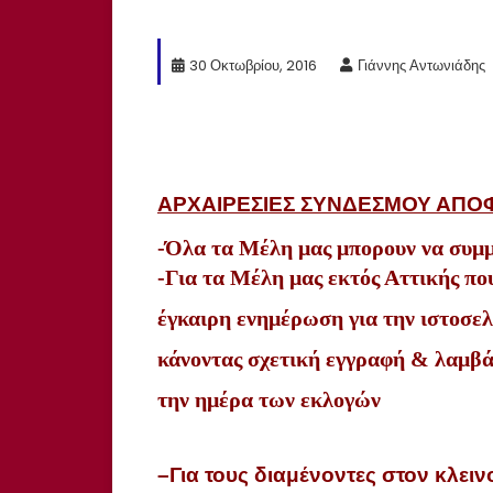
30 Οκτωβρίου, 2016
Γιάννης Αντωνιάδης
ΑΡΧΑΙΡΕΣΙΕΣ
ΣΥΝΔΕΣΜΟΥ
ΑΠΟ
-Όλα
τα
Μέλη
μας
μπορουν
να
συμμ
-Για
τα
Μέλη
μας
εκτός
Αττικής
πο
έγκαιρη
ενημέρωση
για την
ιστοσελ
κάνοντας
σχετική
εγγραφή
&
λαμβά
την
ημέρα
των
εκλογών
–
Για
τους
διαμένοντες
στον
κλειν