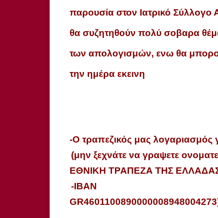
παρουσία
στον
Ιατρικό
Σύλλογο
θα
συζητηθούν
πολύ
σοβαρα
θέμ
των
απολογισμών
, ενω
θα
μπορ
την
ημέρα
εκεινη
-O
τραπεζικός
μας
λογαριασμός
γ
(μην
ξεχνάτε
να
γραψετε
ονοματ
ΕΘΝΙΚΗ
ΤΡΑΠΕΖΑ
ΤΗΣ
ΕΛΛΑΔΑ
-IBAN
GR4601100890000008948004273