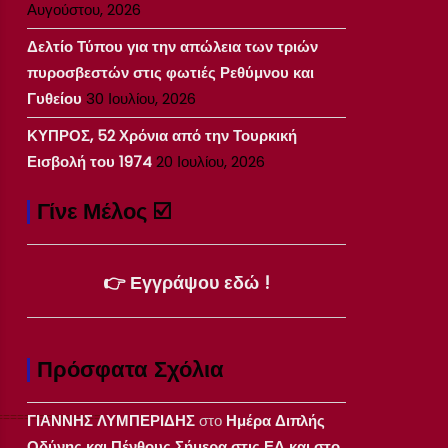
Αυγούστου, 2026
Δελτίο Τύπου για την απώλεια των τριών
πυροσβεστών στις φωτιές Ρεθύμνου και
Γυθείου
30 Ιουλίου, 2026
ΚΥΠΡΟΣ, 52 Χρόνια από την Τουρκική
Εισβολή του 1974
20 Ιουλίου, 2026
Γίνε Μέλος ☑️
👉 Εγγράψου εδώ !
Πρόσφατα Σχόλια
===============
ΓΙΑΝΝΗΣ ΛΥΜΠΕΡΙΔΗΣ
στο
Ημέρα Διπλής
Οδύνης και Πένθους Σήμερα στις ΕΔ και στο