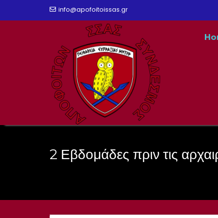
Skip
info@apofoitoissas.gr
to
Ho
content
2 Εβδομάδες πριν τις αρχαι