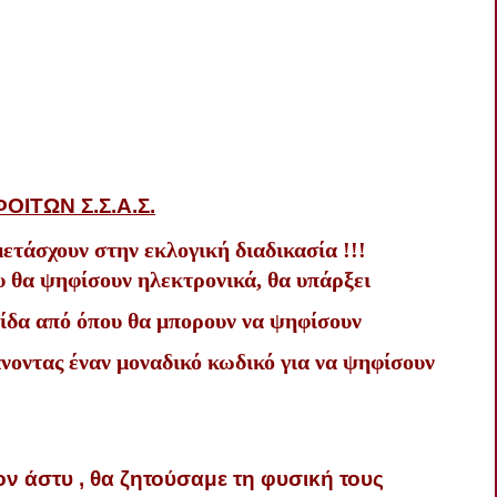
ΦΟΙΤΩΝ
Σ.Σ.Α.Σ.
ετάσχουν
στην
εκλογική
διαδικασία
!!!
υ
θα
ψηφίσουν
ηλεκτρονικά
,
θα
υπάρξει
ίδα
από
όπου
θα
μπορουν
να
ψηφίσουν
νοντας
έναν
μοναδικό
κωδικό
για
να
ψηφίσουν
ον
άστυ
,
θα
ζητούσαμε
τη
φυσική
τους