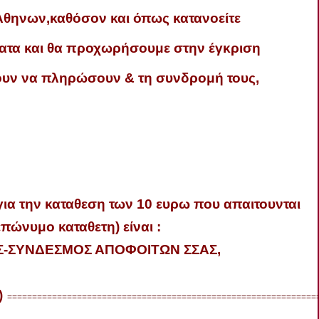
Αθηνων
,
καθόσον
και
όπως
κατανοείτε
ατα
και
θα
προχωρήσουμε
στην
έγκριση
ουν
να
πληρώσουν
&
τη
συνδρομή
τους
,
ια την
καταθεση
των 10
ευρω
που
απαιτουνται
επώνυμο
καταθετη
)
είναι
:
Σ-ΣΥΝΔΕΣΜΟΣ
ΑΠΟΦΟΙΤΩΝ
ΣΣΑΣ
,
)
==============================================================