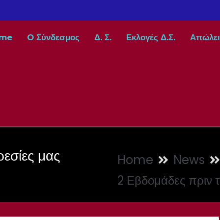
me
O Σύνδεσμος
Δ. Σ.
Εκλογές Δ.Σ.
Απώλει
ρεσίες μας
Home
News
2 Εβδομάδες πριν τ