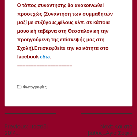
Ο τόπος συνάντησης θα ανακοινωθεί
προσεχώς
(
Συνάντηση των συμμαθητών
μαζί με συζύγους,φίλους κλπ. σε κάποια
μουσική ταβέρνα στη Θεσσαλονίκη την
προηγούμενη της επίσκεψής μας στη
Σχολή).Επισκεφθείτε την κοινότητα στο
facebook
εδω
.
====================
Φωτογραφίες
Πλοήγηση
άρθρων
Previous
Next
Previous:
Ποσείδι
Next:
Και στο
post:
post:
2014….
βάθος…Αγιά Σοφιά