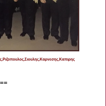
ς,Ριζοπουλος,Σιουλης,Καρνεσης,Καπιρης
===