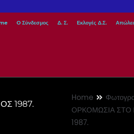
me
O Σύνδεσμος
Δ. Σ.
Εκλογές Δ.Σ.
Απώλει
Home
Φωτογρα
Σ 1987.
ΟΡΚΟΜΩΣΙΑ ΣΤΟ
1987.