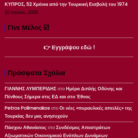
ΚΥΠΡΟΣ, 52 Χρόνια από την Τουρκική Εισβολή του 1974
20 Ιουλίου, 2026
Γίνε Μέλος ☑️
👉 Εγγράψου εδώ !
Πρόσφατα Σχόλια
ΓΙΑΝΝΗΣ ΛΥΜΠΕΡΙΔΗΣ
στο
Ημέρα Διπλής Οδύνης και
Πένθους Σήμερα στις ΕΔ και στο Έθνος
Petros Polimenakos
στο
Οι νέες «πυραυλικές απειλές» της
Τουρκίας δεν μας ανησυχούν
Πάσχου Αθανάσιος
στο
Συνδέσμος Αποστράτων
Αξιωματικών Οικονομικού Ενόπλων Δυνάμεων