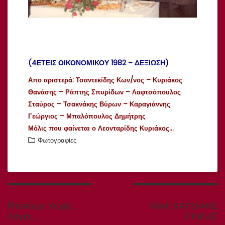
(4ΕΤΕΙΣ ΟΙΚΟΝΟΜΙΚΟΥ 1982 – ΔΕΞΙΩΣΗ)
Απο αριστερά: Τσαντεκίδης Κων/νος – Κυριάκος
Θανάσης – Ράπτης Σπυρίδων – Λαφτσόπουλος
Σταύρος – Τσακνάκης Βύρων – Καραγιάννης
Γεώργιος – Μπαλόπουλος Δημήτρης
Μόλις που φαίνεται ο Λεονταρίδης Κυριάκος…
Φωτογραφίες
Πλοήγηση
άρθρων
Previous
Next
Previous:
Χωρίς
Next:
ΚΑΤΣΙΦΗΣ
post:
post:
Λόγια….
ΓΚΙΚΑΣ