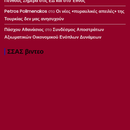
Πένθους Σήμερα στις ΕΔ και στο Έθνος
Petros Polimenakos
στο
Οι νέες «πυραυλικές απειλές» της
Τουρκίας δεν μας ανησυχούν
Πάσχου Αθανάσιος
στο
Συνδέσμος Αποστράτων
Αξιωματικών Οικονομικού Ενόπλων Δυνάμεων
ΣΣΑΣ βιντεο