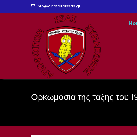
Skip
info@apofoitoissas.gr
to
Ho
content
Ορκωμοσια της ταξης του 1