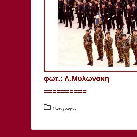
φωτ.: Λ.Μυλωνάκη
==========
Φωτογραφίες