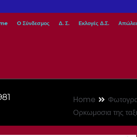
me
O Σύνδεσμος
Δ. Σ.
Εκλογές Δ.Σ.
Απώλει
981
Home
Φωτογρα
Ορκωμοσια της ταξη