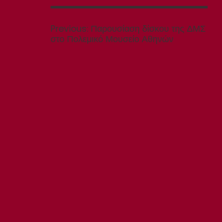
Πλοήγηση
άρθρων
Previous
Previous:
Παρουσίαση δίσκου της ΔΜΣ
post:
στο Πολεμικό Μουσείο Αθηνών