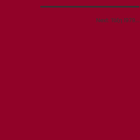
Next
Next:
Τάξη 1979….
post: