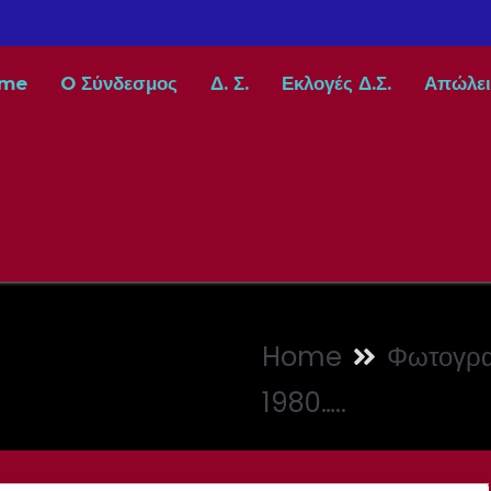
me
O Σύνδεσμος
Δ. Σ.
Εκλογές Δ.Σ.
Απώλει
Home
Φωτογρα
1980…..