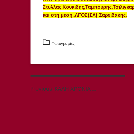
Στυλλας,Κου
κιδης,Ταμπουρης,Τσιλιγκαρ
και στη μεση.,ΛΓΟΣ(ΣΛ) Σαρειδακης.
Φωτογραφίες
Πλοήγηση
άρθρων
Previous
Previous:
KAΛΗ ΧΡΟΝΙΑ ….
post: