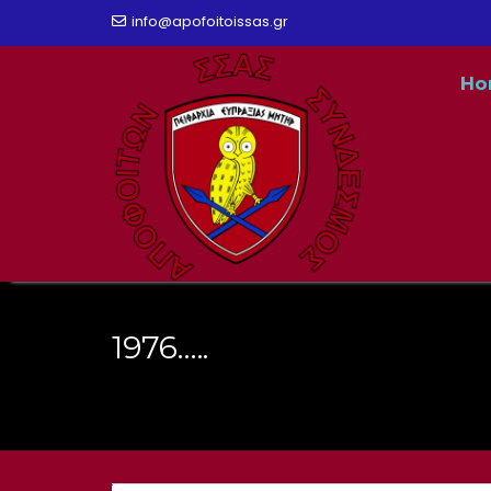
Skip
info@apofoitoissas.gr
to
Ho
content
1976…..