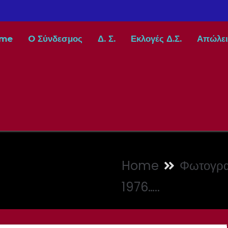
me
O Σύνδεσμος
Δ. Σ.
Εκλογές Δ.Σ.
Απώλει
Home
Φωτογρα
1976…..