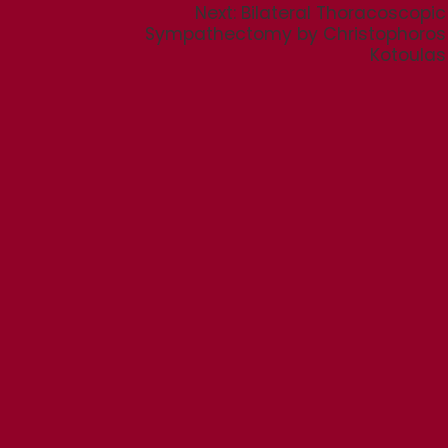
Next
Next:
Bilateral Thoracoscopic
post:
Sympathectomy by Christophoros
Kotoulas