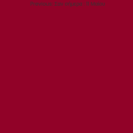
Previous
Previous:
Σαν σήμερα : 11 Μαίου
post: