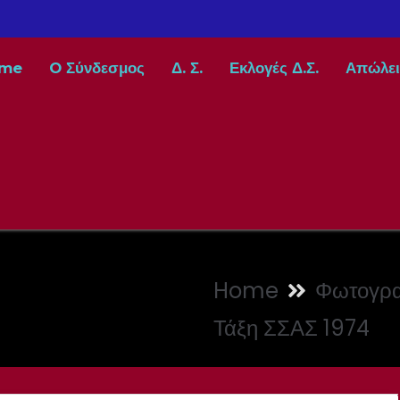
me
O Σύνδεσμος
Δ. Σ.
Εκλογές Δ.Σ.
Απώλει
Home
Φωτογρα
Τάξη ΣΣΑΣ 1974