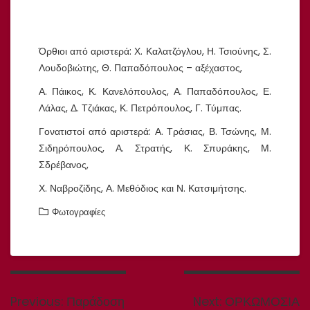
Όρθιοι από αριστερά: Χ. Καλατζόγλου, Η. Τσιούνης, Σ.
Λουδοβιώτης, Θ. Παπαδόπουλος – αξέχαστος,
Α. Πάικος, Κ. Κανελόπουλος, Α. Παπαδόπουλος, Ε.
Λάλας, Δ. Τζιάκας, Κ. Πετρόπουλος, Γ. Τύμπας.
Γονατιστοί από αριστερά: Α. Τράσιας, Β. Τσώνης, Μ.
Σιδηρόπουλος, Α. Στρατής, Κ. Σπυράκης, Μ.
Σδρέβανος,
Χ. Ναβροζίδης, Α. Μεθόδιος και Ν. Κατσιμήτσης.
Φωτογραφίες
Πλοήγηση
άρθρων
Previous
Next
Previous:
Παράδοση
Next:
ΟΡΚΩΜΟΣΙΑ