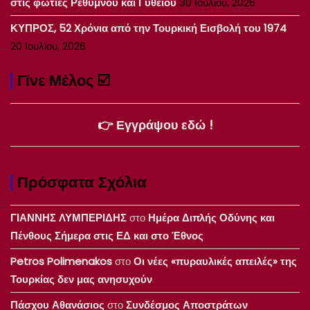
στις φωτιές Ρεθύμνου και Γυθείου
30 Ιουλίου, 2026
ΚΥΠΡΟΣ, 52 Χρόνια από την Τουρκική Εισβολή του 1974
20 Ιουλίου, 2026
Γίνε Μέλος ☑️
👉 Εγγράψου εδώ !
Πρόσφατα Σχόλια
ΓΙΑΝΝΗΣ ΛΥΜΠΕΡΙΔΗΣ
στο
Ημέρα Διπλής Οδύνης και
Πένθους Σήμερα στις ΕΔ και στο Έθνος
Petros Polimenakos
στο
Οι νέες «πυραυλικές απειλές» της
Τουρκίας δεν μας ανησυχούν
Πάσχου Αθανάσιος
στο
Συνδέσμος Αποστράτων