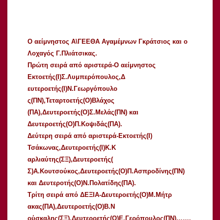
Ο αείμνηστος Α\ΓΕΕΘΑ Αγαμέμνων Γκράτσιος και ο
Λοχαγός Γ.Πλιάτσικας.
Πρώτη σειρά από αριστερά-Ο αείμνηστος
Εκτοετής(Ι)Σ.Λυμπερόπουλος,Δ
ευτεροετής(Ι)Ν.Γεωργόπουλο
ς(ΠΝ),Τεταρτοετής(Ο)Βλάχος
(ΠΑ),Δευτεροετής(Ο)Σ.Μελάς
(ΠΝ) και
Δευτεροετής(Ο)Π.Κοψιδάς(ΠΑ
).
Δεύτερη σειρά από αριστερά-Εκτοετής(Ι)
Τσάκωνας,Δευτεροετής(Ι)Κ.Κ
αρλιαύτης(ΣΞ),Δευτεροετής(
Σ)Α.Κουτσούκος,Δευτεροετής
(Ο)Π.Ασπροδίνης(ΠΝ)
και Δευτεροτής(Ο)Ν.Πολατίδης(Π
Α).
Τρίτη σειρά από ΔΕΞΙΑ-Δευτεροετής(Ο)Μ.Μήτρ
ακας(ΠΑ),Δευτεροετής(Ο)Β.Ν
ούσκαλης(ΣΞ),Δευτεροετής(Ο
)Ε.Γερόπουλος(ΠΝ)…….