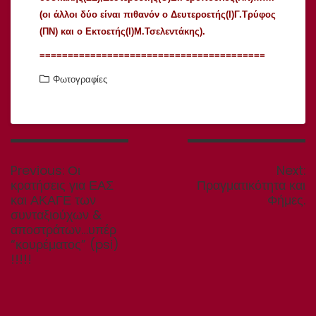
(ο
ι άλλοι δύο είναι πιθανόν ο Δευτεροετής(Ι)Γ.Τρύφος
(ΠΝ) και ο Εκτοετής(Ι)Μ.Τσελεντάκης).
========================================
Φωτογραφίες
Πλοήγηση
άρθρων
Previous
N
Previous:
Οι
Next:
post:
p
κρατήσεις για ΕΑΣ
Πραγματικότητα και
και ΑΚΑΓΕ των
Φήμες.
συνταξιούχων &
αποστράτων…υπέρ
“κουρέματος” (psi)
!!!!!