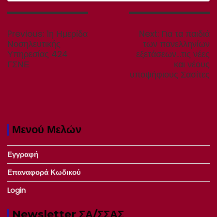
Πλοήγηση
άρθρων
Previous
Next
Previous:
1η Ημερίδα
Next:
Για τα παιδιά
post:
post:
Νοσηλευτικής
των πανελληνίων
Υπηρεσίας 424
εξετάσεων…τις νέες
ΓΣΝΕ
και νέους
υποψήφιους Σασίτες
Μενού Μελών
Εγγραφή
Επαναφορά Κωδικού
Login
Newsletter ΣΑ/ΣΣΑΣ