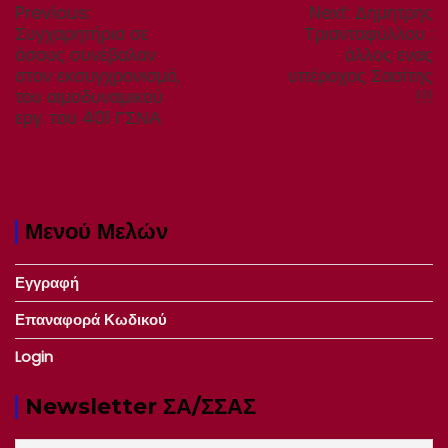
Previous
Next
Previous:
Next:
Δημητρης
post:
post:
Συγχαρητήρια σε
Τριανταφύλλου :
όσους συνέβαλαν
άλλος ενας
στον εκσυγχρονισμό,
υπέροχος Σασίτης
του αιμοδυναμικού
!!!
εργ. του 401 ΓΣΝΑ
Μενού Μελών
Εγγραφή
Επαναφορά Κωδικού
Login
Newsletter ΣΑ/ΣΣΑΣ