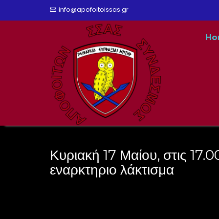
Skip
info@apofoitoissas.gr
to
Ho
content
Κυριακή 17 Μαίου, στις 17.
εναρκτηριο λάκτισμα