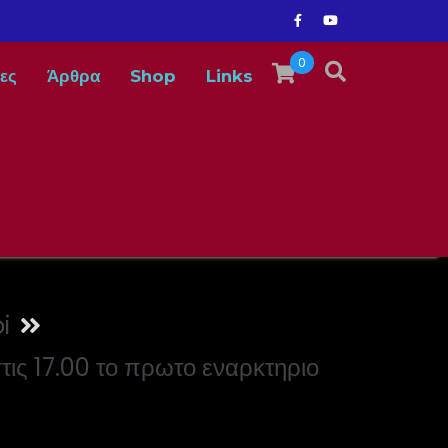
0
ες
Άρθρα
Shop
Links
i
τις 17.00 το πρωτο εναρκτηριο