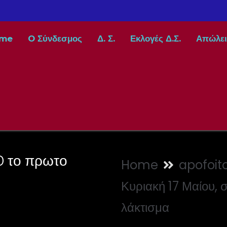
me
O Σύνδεσμος
Δ. Σ.
Εκλογές Δ.Σ.
Απώλει
00 το πρωτο
Home
apofoito
Κυριακή 17 Μαίου, σ
λάκτισμα