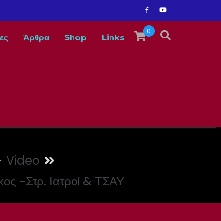
0
ες
Άρθρα
Shop
Links
Video
κος -Στρ. Ιατροί & ΤΣΑΥ