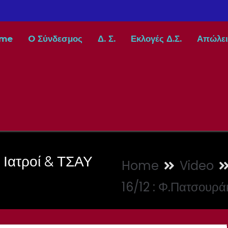
me
O Σύνδεσμος
Δ. Σ.
Εκλογές Δ.Σ.
Απώλει
. Ιατροί & ΤΣΑΥ
Home
Video
16/12 : Φ.Πατσουρά