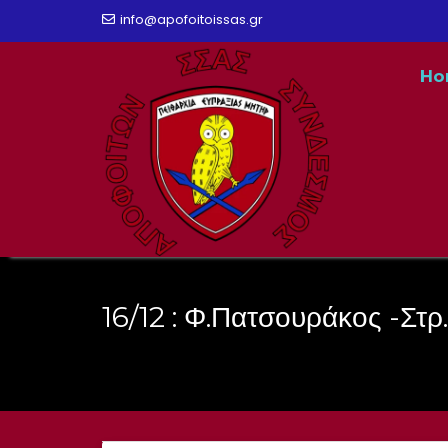
Skip
info@apofoitoissas.gr
to
Ho
content
16/12 : Φ.Πατσουράκος -Στρ