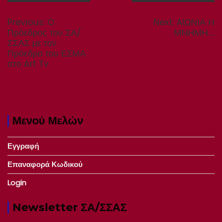
Πλοήγηση
άρθρων
Previous
Next
Previous:
O
Next:
AIΩΝΙΑ Η
post:
post:
Πρόεδρος του ΣΑ/
ΜΝΗΜΗ….
ΣΣΑΣ με τον
Πρόεδρο του ΕΣΜΑ
στο Art Tv
Μενού Μελών
Εγγραφή
Επαναφορά Κωδικού
Login
Newsletter ΣΑ/ΣΣΑΣ