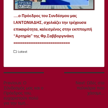
….o Πρόεδρος του Συνδέσμου μας
Ι.ΑΝΤΩΝΙΑΔΗΣ, σχολιάζει την τρέχουσα
επικαιρότητα, καλεσμένος στην εκππομπή
“Αρτηρία” της Φρ.Σαββοργινάκη
==========================
Latest
Πλοήγηση
άρθρων
Previous
Next
Previous:
O
Next:
Ωδές στα
post:
post:
Σύνδεσμός μας και ο
παλικάρια που
Πρόεδρος του,
χάσαμε….
ευχαριστούν πολύ
για την τιμή….