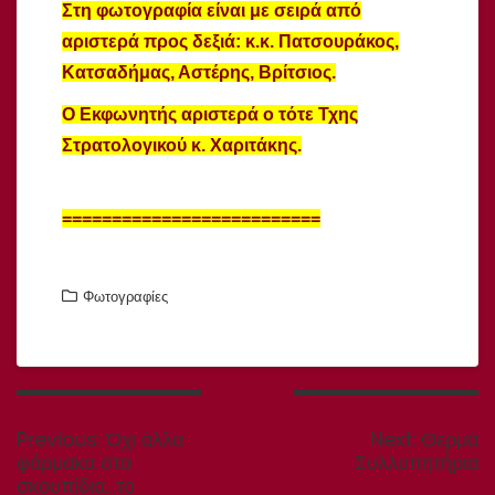
Στη φωτογραφία είναι με σειρά από
αριστερά προς δεξιά: κ.κ. Πατσουράκος,
Κατσαδήμας, Αστέρης, Βρίτσιος.
Ο Εκφωνητής αριστερά ο τότε Τχης
Στρατολογικού κ. Χαριτάκης.
==========================
Φωτογραφίες
Πλοήγηση
άρθρων
Previous
Next
Previous:
Όχι άλλα
Next:
Θερμά
post:
post:
φάρμακα στα
Συλλυπητήρια
σκουπίδια…το