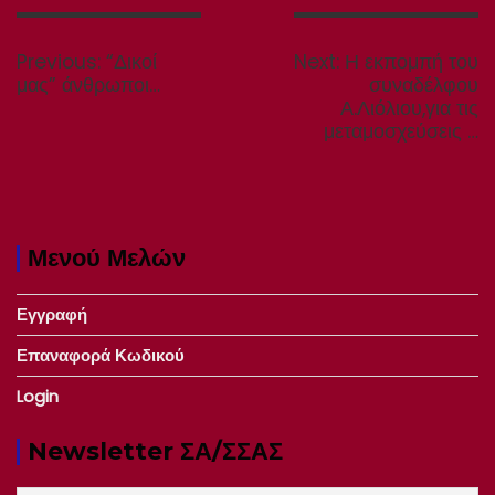
Πλοήγηση
άρθρων
Previous
Next
Previous:
“Δικοί
Next:
Η εκπομπή του
post:
post:
μας” άνθρωποι…
συναδέλφου
Α.Λιόλιου,για τις
μεταμοσχεύσεις …
Μενού Μελών
Εγγραφή
Επαναφορά Κωδικού
Login
Newsletter ΣΑ/ΣΣΑΣ