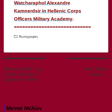
Watcharaphol Alexandre
Kamnerdsir in Hellenic Corps
Officers Military Academy
.
============================
Φωτογραφίες
Πλοήγηση
άρθρων
Previous
Next
Previous:
ΘΕΠ της
Next:
Πάντα
post:
post:
Σχολής Ναυτικών
έτοιμοι……..
Δοκίμων το 1985.
Μενού Μελών