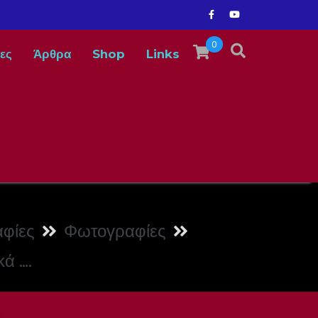
0
ες
Άρθρα
Shop
Links
φίες
Φωτογραφίες
κά ….