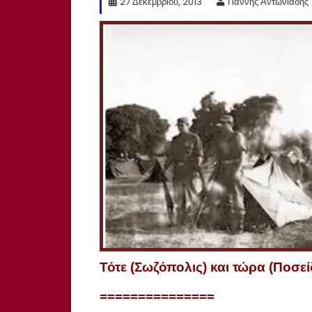
27 Δεκεμβρίου, 2013
Γιάννης Αντωνιάδης
Τότε (Σωζόπολις) και τώρα (Ποσεί
===============