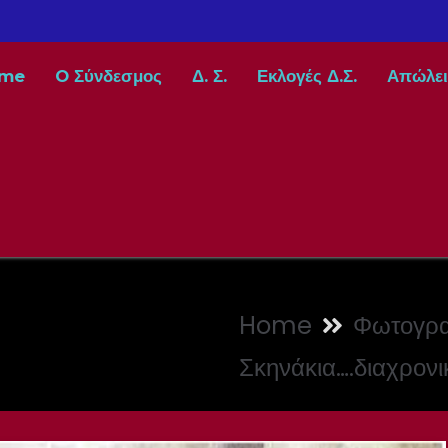
me
O Σύνδεσμος
Δ. Σ.
Εκλογές Δ.Σ.
Απώλει
Home
Φωτογρα
Σκηνάκια….διαχρονι