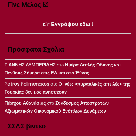
Γίνε Μέλος ☑️
👉 Εγγράψου εδώ !
Πρόσφατα Σχόλια
ΓΙΑΝΝΗΣ ΛΥΜΠΕΡΙΔΗΣ
στο
Ημέρα Διπλής Οδύνης και
Πένθους Σήμερα στις ΕΔ και στο Έθνος
Petros Polimenakos
στο
Οι νέες «πυραυλικές απειλές» της
Τουρκίας δεν μας ανησυχούν
Πάσχου Αθανάσιος
στο
Συνδέσμος Αποστράτων
Αξιωματικών Οικονομικού Ενόπλων Δυνάμεων
ΣΣΑΣ βιντεο