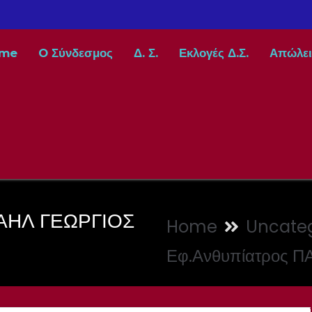
me
O Σύνδεσμος
Δ. Σ.
Εκλογές Δ.Σ.
Απώλει
ΧΑΗΛ ΓΕΩΡΓΙΟΣ
Home
Uncateg
Εφ.Ανθυπίατρος 