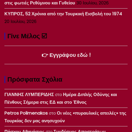
στις φωτιές Ρεθύμνου και Γυθείου
30 Ιουλίου, 2026
ΚΥΠΡΟΣ, 52 Χρόνια από την Τουρκική Εισβολή του 1974
20 Ιουλίου, 2026
Γίνε Μέλος ☑️
👉 Εγγράψου εδώ !
Πρόσφατα Σχόλια
ΓΙΑΝΝΗΣ ΛΥΜΠΕΡΙΔΗΣ
στο
Ημέρα Διπλής Οδύνης και
Πένθους Σήμερα στις ΕΔ και στο Έθνος
Petros Polimenakos
στο
Οι νέες «πυραυλικές απειλές» της
Τουρκίας δεν μας ανησυχούν
Πάσχου Αθανάσιος
στο
Συνδέσμος Αποστράτων