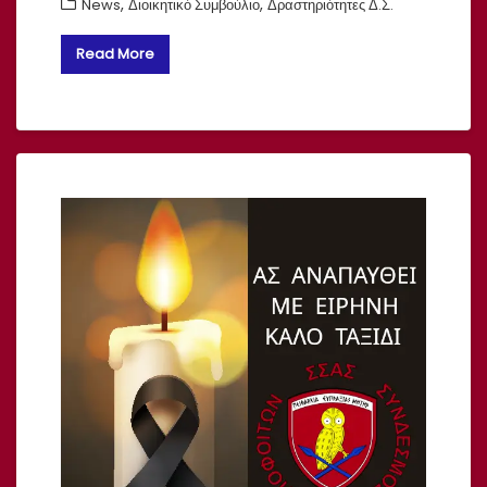
,
,
News
Διοικητικό Συμβούλιο
Δραστηριότητες Δ.Σ.
Read More