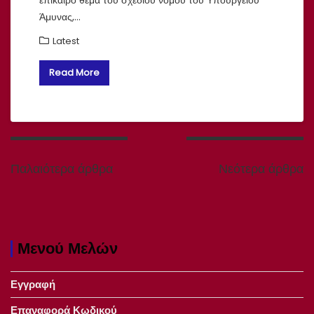
επίκαιρο θέμα του σχεδίου νόμου του Υπουργείου
Άμυνας,…
Latest
Read More
Πλοήγηση
άρθρων
Παλαιότερα άρθρα
Νεότερα άρθρα
Μενού Μελών
Εγγραφή
Επαναφορά Κωδικού