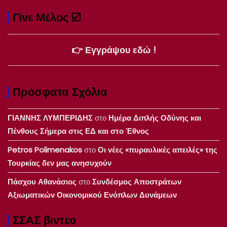
Γίνε Μέλος ☑️
👉 Εγγράψου εδώ !
Πρόσφατα Σχόλια
ΓΙΑΝΝΗΣ ΛΥΜΠΕΡΙΔΗΣ
στο
Ημέρα Διπλής Οδύνης και
Πένθους Σήμερα στις ΕΔ και στο Έθνος
Petros Polimenakos
στο
Οι νέες «πυραυλικές απειλές» της
Τουρκίας δεν μας ανησυχούν
Πάσχου Αθανάσιος
στο
Συνδέσμος Αποστράτων
Αξιωματικών Οικονομικού Ενόπλων Δυνάμεων
ΣΣΑΣ βιντεο